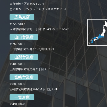
東京都渋谷区恵比寿4-20-4
恵比寿ガーデンプレイス グラススクエア B1
広島支店
〒720-0812
広島県福山市霞町一丁目1番24号 福山ビル5階
山口営業所
〒753-0831
山口県山口市平井773-2沖田ビル3F
山梨営業所
〒400-0031
山梨県甲府市丸の内２丁目２−１
宮崎営業所
〒880-0805
宮崎県宮崎市橘通東4-1-4 河北ビル1F
一宮倉庫
〒491-0828