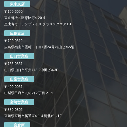
東京支店
〒150-6090
東京都渋谷区恵比寿4-20-4
恵比寿ガーデンプレイス グラススクエア B1
広島支店
〒720-0812
広島県福山市霞町一丁目1番24号 福山ビル5階
山口営業所
〒753-0831
山口県山口市平井773-2沖田ビル3F
山梨営業所
〒400-0031
山梨県甲府市丸の内２丁目２−１
宮崎営業所
〒880-0805
宮崎県宮崎市橘通東4-1-4 河北ビル1F
一宮倉庫