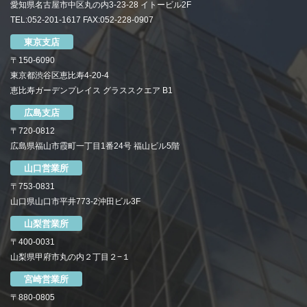
愛知県名古屋市中区丸の内3-23-28 イトービル2F
TEL:052-201-1617 FAX:052-228-0907
東京支店
〒150-6090
東京都渋谷区恵比寿4-20-4
恵比寿ガーデンプレイス グラススクエア B1
広島支店
〒720-0812
広島県福山市霞町一丁目1番24号 福山ビル5階
山口営業所
〒753-0831
山口県山口市平井773-2沖田ビル3F
山梨営業所
〒400-0031
山梨県甲府市丸の内２丁目２−１
宮崎営業所
〒880-0805