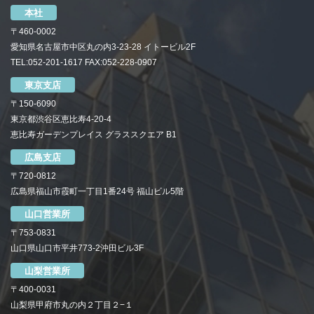
本社
〒460-0002
愛知県名古屋市中区丸の内3-23-28 イトービル2F
TEL:052-201-1617 FAX:052-228-0907
東京支店
〒150-6090
東京都渋谷区恵比寿4-20-4
恵比寿ガーデンプレイス グラススクエア B1
広島支店
〒720-0812
広島県福山市霞町一丁目1番24号 福山ビル5階
山口営業所
〒753-0831
山口県山口市平井773-2沖田ビル3F
山梨営業所
〒400-0031
山梨県甲府市丸の内２丁目２−１