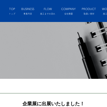
TOP
BUSINESS
FLOW
COMPANY
PRODUCT
WO
トップ
事業内容
施工までの流れ
会社概要
取扱い商材
施
企業展に出展いたしました！