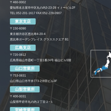
〒460-0002
愛知県名古屋市中区丸の内3-23-28 イトービル2F
TEL:052-201-1617 FAX:052-228-0907
東京支店
〒150-6090
東京都渋谷区恵比寿4-20-4
恵比寿ガーデンプレイス グラススクエア B1
広島支店
〒720-0812
広島県福山市霞町一丁目1番24号 福山ビル5階
山口営業所
〒753-0831
山口県山口市平井773-2沖田ビル3F
山梨営業所
〒400-0031
山梨県甲府市丸の内２丁目２−１
宮崎営業所