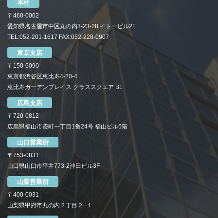
本社
〒460-0002
愛知県名古屋市中区丸の内3-23-28 イトービル2F
TEL:052-201-1617 FAX:052-228-0907
東京支店
〒150-6090
東京都渋谷区恵比寿4-20-4
恵比寿ガーデンプレイス グラススクエア B1
広島支店
〒720-0812
広島県福山市霞町一丁目1番24号 福山ビル5階
山口営業所
〒753-0831
山口県山口市平井773-2沖田ビル3F
山梨営業所
〒400-0031
山梨県甲府市丸の内２丁目２−１