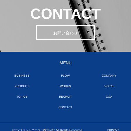
CONTACT
お問い合わせ
MENU
BUSINESS
FLOW
COMPANY
PRODUCT
WORKS
VOICE
TOPICS
RECRUIT
Q&A
CONTACT
©サングラッドエナジー株式会社 All Rights Reserved.
PRIVACY